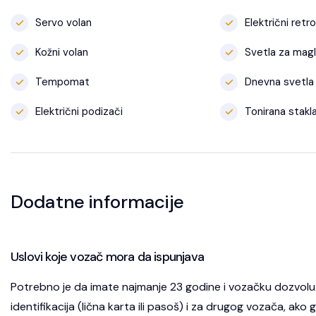
Servo volan
Električni retro
Kožni volan
Svetla za mag
Tempomat
Dnevna svetla
Električni podizači
Tonirana stakl
Dodatne informacije
Uslovi koje vozač mora da ispunjava
Potrebno je da imate najmanje 23 godine i vozačku dozvolu
identifikacija (lična karta ili pasoš) i za drugog vozača, ako