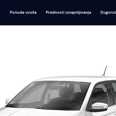
Ponuda vozila
Prednosti iznajmljivanja
Dugoroč