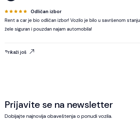
Odličan izbor
Rent a car je bio odličan izbor! Vozilo je bilo u savršenom stanju
žele siguran i pouzdan najam automobila!
Prikaži još
Prijavite se na newsletter
Dobijajte najnovija obaveštenja o ponudi vozila.