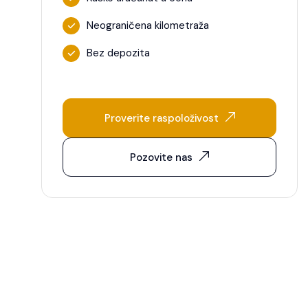
Neograničena kilometraža
Bez depozita
Proverite raspoloživost
Pozovite nas