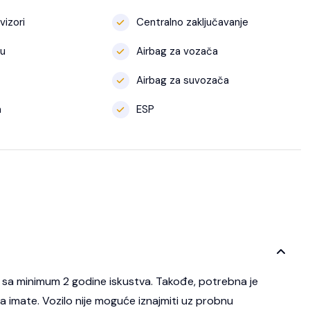
vizori
Centralno zaključavanje
lu
Airbag za vozača
Airbag za suvozača
a
ESP
 sa minimum 2 godine iskustva. Takođe, potrebna je
 ga imate. Vozilo nije moguće iznajmiti uz probnu