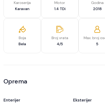
Karoserija
Motor
Godina
Karavan
1.4 TDi
2018
Boja
Broj vrata
Max. broj o
Bela
4/5
5
Oprema
Enterijer
Eksterijer