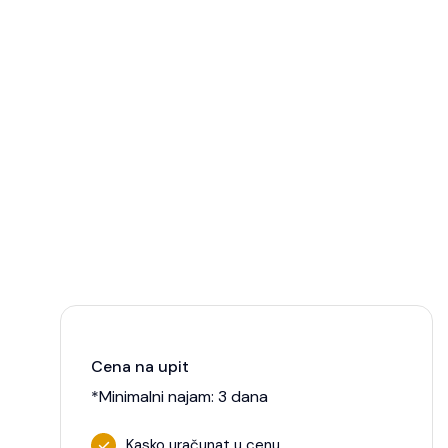
Cena na upit
*Minimalni najam: 3 dana
Kasko uračunat u cenu