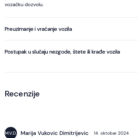
vozačku dozvolu.
Preuzimanje i vraćanje vozila
Postupak u slučaju nezgode, štete ili krađe vozila
Recenzije
Marija Vukovic Dimitrijevic
M.V.D.
14. oktobar 2024