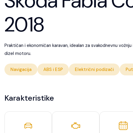
Škoda Fabia Co
2018
Praktičan i ekonomičan karavan, idealan za svakodnevnu vožnju i
dizel motoru.
Navigacija
ABS i ESP
Električni podizači
Put
Karakteristike