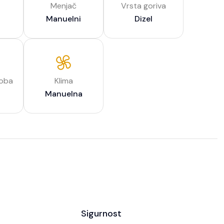
Menjač
Vrsta goriva
Manuelni
Dizel
soba
Klima
Manuelna
Sigurnost