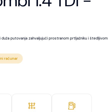
mbi 1.4 TDi -
 duža putovanja zahvaljujući prostranom prtljažniku i štedljivom
ni računar